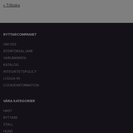
« Tillbaka
RYTTARCOMPANIET
OM OSS
ÅTERFÖRSÄLJARE
VARUMÄRKEN
KATALOG
INTEGRITETSPOLICY
LOGGA IN
COOKIEINFORMATION
VÅRA KATEGORIER
HÄST
RYTTARE
STALL
HUND