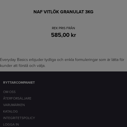
NAF VITLÖK GRANULAT 3KG
REK PRIS FRÅN
585,00 kr
Everyday Basics erbjuder tydliga och enkla formuleringar som är lätta för
kunder att förstå och välja.
RYTTARCOMPANIET
OM OSS
ÅTERFÖRSÄLJARE
VARUMÄRKEN
KATALOG
INTEGRITETSPOLICY
LOGGA IN