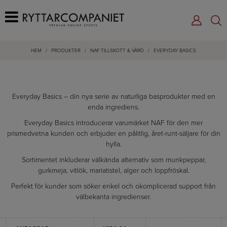
HEM
/
PRODUKTER
/
NAF TILLSKOTT & VÅRD
/
EVERYDAY BASICS
Everyday Basics – din nya serie av naturliga basprodukter med en
enda ingrediens.
Everyday Basics introducerar varumärket NAF för den mer
prismedvetna kunden och erbjuder en pålitlig, året-runt-säljare för din
hylla.
Sortimentet inkluderar välkända alternativ som munkpeppar,
gurkmeja, vitlök, mariatistel, alger och loppfröskal.
Perfekt för kunder som söker enkel och okomplicerad support från
välbekanta ingredienser.