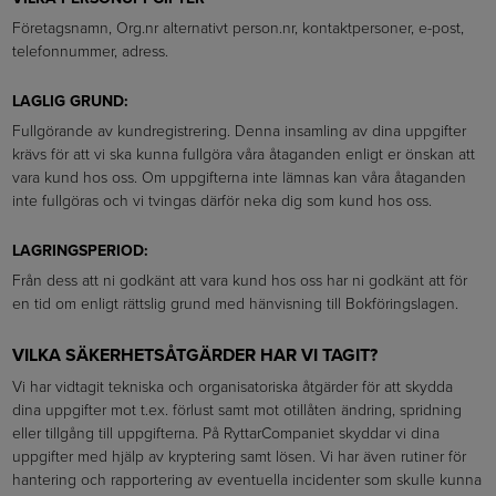
Företagsnamn, Org.nr alternativt person.nr, kontaktpersoner, e-post,
telefonnummer, adress.
LAGLIG GRUND:
Fullgörande av kundregistrering. Denna insamling av dina uppgifter
krävs för att vi ska kunna fullgöra våra åtaganden enligt er önskan att
vara kund hos oss. Om uppgifterna inte lämnas kan våra åtaganden
inte fullgöras och vi tvingas därför neka dig som kund hos oss.
LAGRINGSPERIOD:
Från dess att ni godkänt att vara kund hos oss har ni godkänt att för
en tid om enligt rättslig grund med hänvisning till Bokföringslagen.
VILKA SÄKERHETSÅTGÄRDER HAR VI TAGIT?
Vi har vidtagit tekniska och organisatoriska åtgärder för att skydda
dina uppgifter mot t.ex. förlust samt mot otillåten ändring, spridning
eller tillgång till uppgifterna. På RyttarCompaniet skyddar vi dina
uppgifter med hjälp av kryptering samt lösen. Vi har även rutiner för
hantering och rapportering av eventuella incidenter som skulle kunna