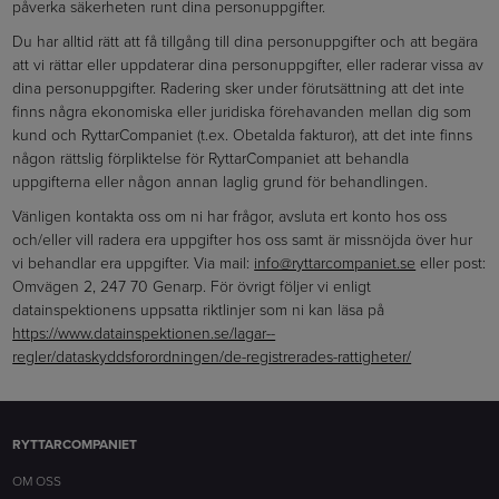
påverka säkerheten runt dina personuppgifter.
Du har alltid rätt att få tillgång till dina personuppgifter och att begära
att vi rättar eller uppdaterar dina personuppgifter, eller raderar vissa av
dina personuppgifter. Radering sker under förutsättning att det inte
finns några ekonomiska eller juridiska förehavanden mellan dig som
kund och RyttarCompaniet (t.ex. Obetalda fakturor), att det inte finns
någon rättslig förpliktelse för RyttarCompaniet att behandla
uppgifterna eller någon annan laglig grund för behandlingen.
Vänligen kontakta oss om ni har frågor, avsluta ert konto hos oss
och/eller vill radera era uppgifter hos oss samt är missnöjda över hur
vi behandlar era uppgifter. Via mail:
info@ryttarcompaniet.se
eller post:
Omvägen 2, 247 70 Genarp. För övrigt följer vi enligt
datainspektionens uppsatta riktlinjer som ni kan läsa på
https://www.datainspektionen.se/lagar--
regler/dataskyddsforordningen/de-registrerades-rattigheter/
RYTTARCOMPANIET
OM OSS