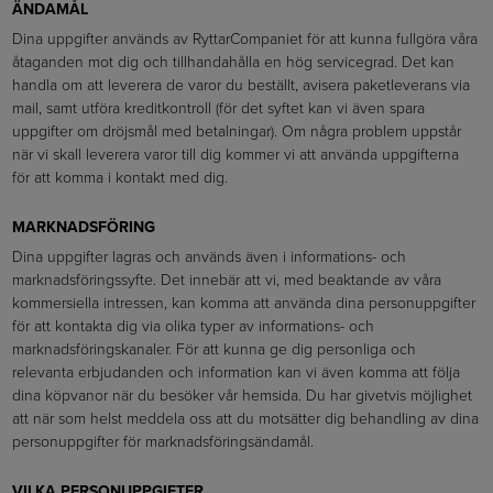
ÄNDAMÅL
Dina uppgifter används av RyttarCompaniet för att kunna fullgöra våra
åtaganden mot dig och tillhandahålla en hög servicegrad. Det kan
handla om att leverera de varor du beställt, avisera paketleverans via
mail, samt utföra kreditkontroll (för det syftet kan vi även spara
uppgifter om dröjsmål med betalningar). Om några problem uppstår
när vi skall leverera varor till dig kommer vi att använda uppgifterna
för att komma i kontakt med dig.
MARKNADSFÖRING
Dina uppgifter lagras och används även i informations- och
marknadsföringssyfte. Det innebär att vi, med beaktande av våra
kommersiella intressen, kan komma att använda dina personuppgifter
för att kontakta dig via olika typer av informations- och
marknadsföringskanaler. För att kunna ge dig personliga och
relevanta erbjudanden och information kan vi även komma att följa
dina köpvanor när du besöker vår hemsida. Du har givetvis möjlighet
att när som helst meddela oss att du motsätter dig behandling av dina
personuppgifter för marknadsföringsändamål.
VILKA PERSONUPPGIFTER