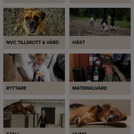
NVC TILLSKOTT & VÅRD
HÄST
RYTTARE
MATERIALVÅRD