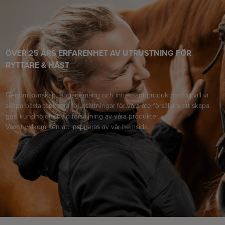
ÖVER 25 ÅRS ERFARENHET AV UTRUSTNING FÖR
RYTTARE & HÄST
Genom kunskap, engagemang och intressant produktportfölj vill vi
skapa bästa tänkbara förutsättningar för våra återförsäljare att skapa
god kundnöjdhet vid försäljning av våra produkter.
Varmt välkommen att inspireras av vår hemsida.