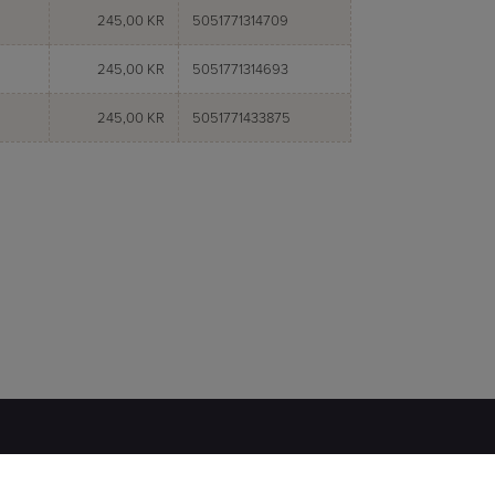
245,00 KR
5051771314709
245,00 KR
5051771314693
245,00 KR
5051771433875