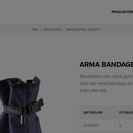
PRODUKTE
HEM
/
PRODUKTER
/
BANDAGEPÅSE ASSUPP S
ARMA BANDAG
Skyddssko som mjuk gummib
som står med bandage på 
svart eller blå.
ARTIKELNR
STORLE
SH142DS
S