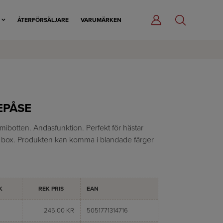
R
ÅTERFÖRSÄLJARE
VARUMÄRKEN
EPÅSE
otten. Andasfunktion. Perfekt för hästar
box. Produkten kan komma i blandade färger
K
REK PRIS
EAN
245,00 KR
5051771314716