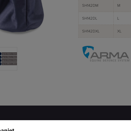
SH142DM
M
SH142DL
L
SH142DXL
XL
aniet