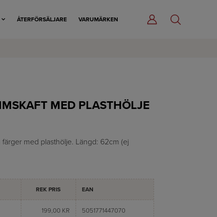
R
ÅTERFÖRSÄLJARE
VARUMÄRKEN
IMSKAFT MED PLASTHÖLJE
a färger med plasthölje. Längd: 62cm (ej
REK PRIS
EAN
199,00 KR
5051771447070