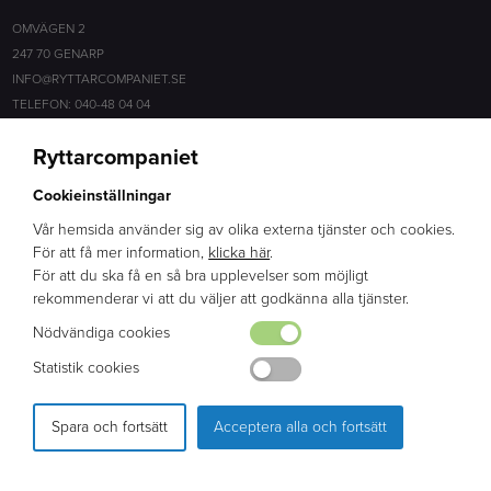
OMVÄGEN 2
247 70 GENARP
INFO@RYTTARCOMPANIET.SE
TELEFON: 040-48 04 04
Ryttarcompaniet
SOCIALA MEDIER
Cookieinställningar
FACEBOOK
INSTAGRAM
Vår hemsida använder sig av olika externa tjänster och cookies.
För att få mer information,
klicka här
.
För att du ska få en så bra upplevelser som möjligt
ERFARENHET
rekommenderar vi att du väljer att godkänna alla tjänster.
BRED KUNSKAP
Nödvändiga cookies
ENGAGEMANG
Statistik cookies
Spara och fortsätt
Acceptera alla och fortsätt
PRODUKTION & DESIGN: WEBBPARTNER