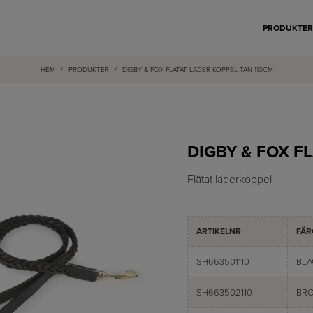
PRODUKTE
HEM
/
PRODUKTER
/
DIGBY & FOX FLÄTAT LÄDER KOPPEL TAN 110CM
DIGBY & FOX F
Flätat läderkoppel
ARTIKELNR
FÄR
SH663501110
BLA
SH663502110
BR