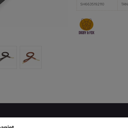
SH6635192110
TAN
aniet