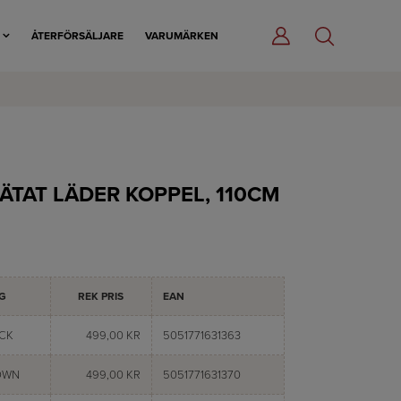
R
ÅTERFÖRSÄLJARE
VARUMÄRKEN
LÄTAT LÄDER KOPPEL, 110CM
G
REK PRIS
EAN
CK
499,00 KR
5051771631363
OWN
499,00 KR
5051771631370