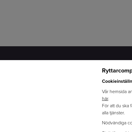
Ryttarcomp
RYTTARCOMPANIET
VÅRA KATEGORIER
Cookieinställ
OM OSS
HÄST
ÅTERFÖRSÄLJARE
RYTTARE
Vår hemsida anv
VARUMÄRKEN
STALL
här
.
KATALOG
HUND
För att du ska 
INTEGRITETSPOLICY
TILLSKOTT & VÅRD
alla tjänster.
LOGGA IN
AKTIVERING
Nödvändiga co
COOKIEINFORMATION
MATERIALVÅRD