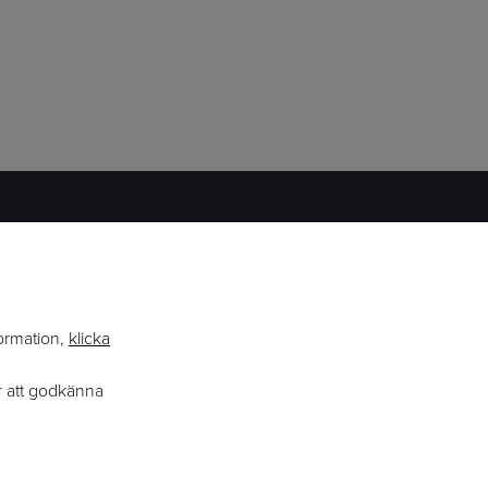
ERFARENHET
BRED KUNSKAP
formation,
klicka
ENGAGEMANG
r att godkänna