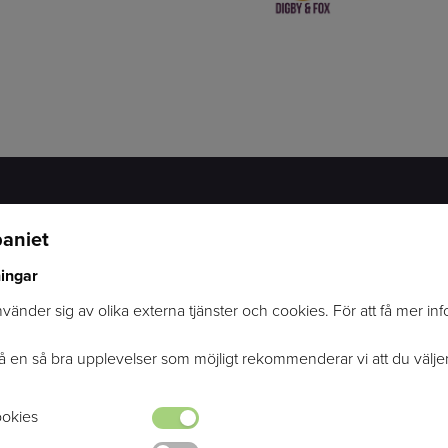
aniet
KONTAKTINFORMATION
SOCIALA MEDIER
ningar
OMVÄGEN 2
FACEBOOK
247 70 GENARP
INSTAGRAM
änder sig av olika externa tjänster och cookies. För att få mer in
INFO@RYTTARCOMPANIET.SE
TELEFON: 040-48 04 04
få en så bra upplevelser som möjligt rekommenderar vi att du välje
okies