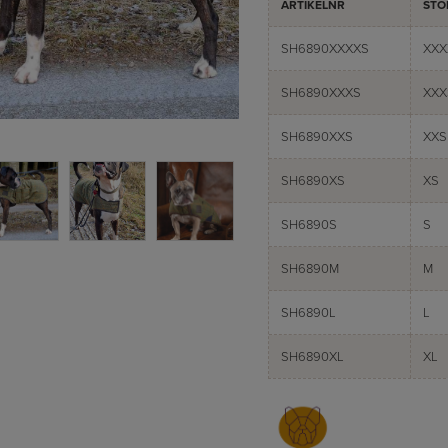
ARTIKELNR
STO
SH6890XXXXS
XXX
SH6890XXXS
XXX
SH6890XXS
XXS
SH6890XS
XS
SH6890S
S
SH6890M
M
SH6890L
L
SH6890XL
XL