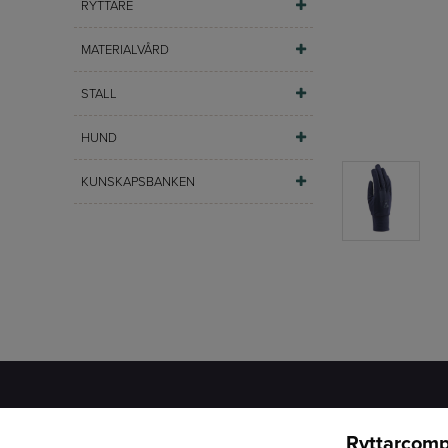
RYTTARE
MATERIALVÅRD
STALL
HUND
KUNSKAPSBANKEN
Ryttarcomp