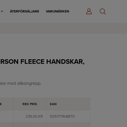
R
ÅTERFÖRSÄLJARE
VARUMÄRKEN
ERSON FLEECE HANDSKAR,
ske med silikongrepp.
K
REK PRIS
EAN
239,00 KR
5051771648170