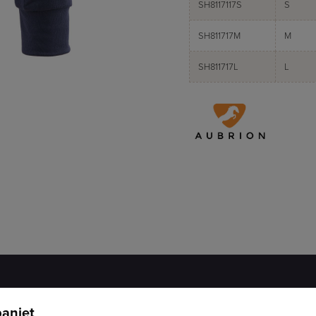
SH8117117S
S
SH811717M
M
SH811717L
L
aniet