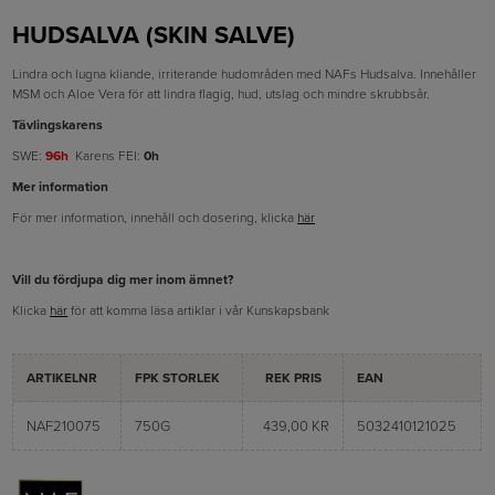
HUDSALVA (SKIN SALVE)
Lindra och lugna kliande, irriterande hudområden med NAFs Hudsalva. Innehåller
MSM och Aloe Vera för att lindra flagig, hud, utslag och mindre skrubbsår.
Tävlingskarens
SWE:
96h
Karens FEI:
0h
Mer information
För mer information, innehåll och dosering, klicka
här
Vill du fördjupa dig mer inom ämnet?
Klicka
här
för att komma läsa artiklar i vår Kunskapsbank
ARTIKELNR
FPK STORLEK
REK PRIS
EAN
NAF210075
750G
439,00 KR
5032410121025