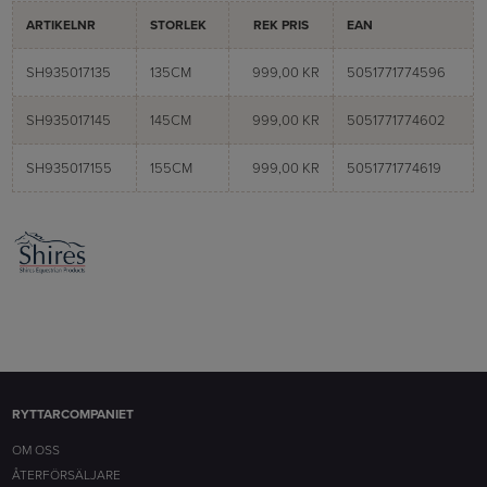
ARTIKELNR
STORLEK
REK PRIS
EAN
SH935017135
135CM
999,00 KR
5051771774596
SH935017145
145CM
999,00 KR
5051771774602
SH935017155
155CM
999,00 KR
5051771774619
RYTTARCOMPANIET
OM OSS
ÅTERFÖRSÄLJARE