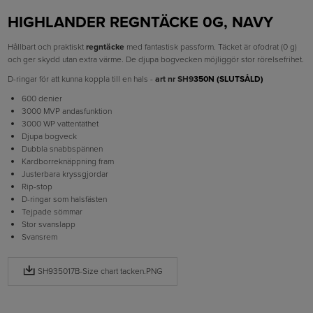
HIGHLANDER REGNTÄCKE 0G, NAVY
Hållbart och praktiskt
regntäcke
med fantastisk passform. Täcket är ofodrat (0 g)
och ger skydd utan extra värme. De djupa bogvecken möjliggör stor rörelsefrihet.
D-ringar för att kunna koppla till en hals -
art nr SH9
350N (SLUTSÅLD)
600 denier
3000 MVP andasfunktion
3000 WP vattentäthet
Djupa bogveck
Dubbla snabbspännen
Kardborreknäppning fram
Justerbara kryssgjordar
Rip-stop
D-ringar som halsfästen
Tejpade sömmar
Stor svanslapp
Svansrem
SH935017B-Size chart tacken.PNG