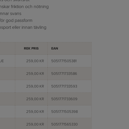
nskar friktion och nötning
mnar svans
 för god passform
nsport eller innan tävling
REK PRIS
EAN
UE
259,00 KR
5051771505381
259,00 KR
5051771733586
259,00 KR
5051771733593
259,00 KR
5051771733609
259,00 KR
5051771505398
259,00 KR
5051771565330