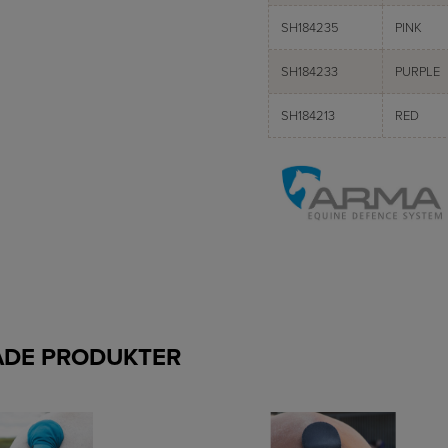
SH184235
PINK
SH184233
PURPLE
SH184213
RED
ADE PRODUKTER