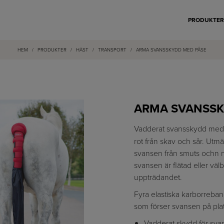
PRODUKTE
HEM
/
PRODUKTER
/
HÄST
/
TRANSPORT
/
ARMA SVANSSKYDD MED PÅSE
ARMA SVANSSK
Vadderat svansskydd me
rot från skav och sår. Utmä
svansen från smuts ochn nö
svansen är flätad eller välb
uppträdandet.
Fyra elastiska karborreba
som förser svansen på plat
Vadderat skydd för sva