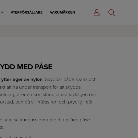
R
ÅTERFÖRSÄLJARE
VARUMÄRKEN
YDD MED PÅSE
d
ytterlager av nylon
. Skyddar både svans och
rkt att ha under transport för att skydda
tning, eller en kort stund innan tävlingen om
orstad, och då vill hållas ren och prydlig inför
nd som säkrar passformen och en lång påse
s.
ns och svansrot