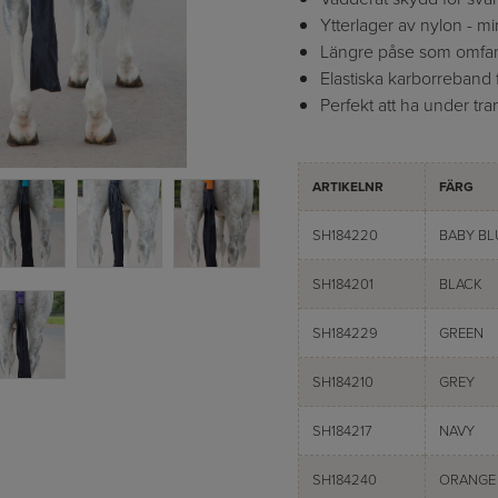
Ytterlager av nylon - mi
Längre påse som omfa
Elastiska karborreband
Perfekt att ha under tra
ARTIKELNR
FÄRG
SH184220
BABY BL
SH184201
BLACK
SH184229
GREEN
SH184210
GREY
SH184217
NAVY
SH184240
ORANGE