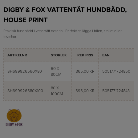
DIGBY & FOX VATTENTÄT HUNDBÄDD,
HOUSE PRINT
Praktisk hundbädd i vattentätt material. Perfekt att lägga i bilen, stallet eller
inomhus.
ARTIKELNR
STORLEK
REK PRIS
EAN
60 X
SH699926560X80
365,00 KR
5051771724850
80CM
80 X
SH699926580X100
595,00 KR
5051771724843
100CM