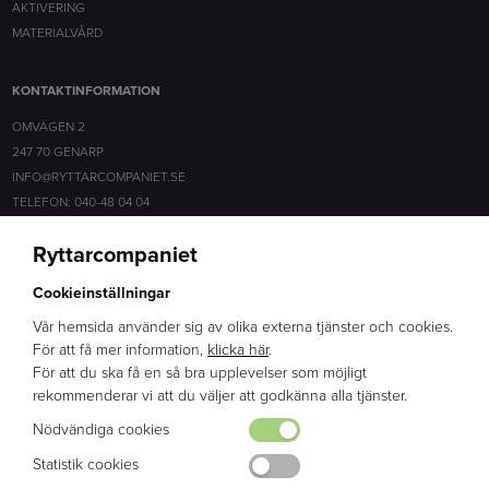
AKTIVERING
MATERIALVÅRD
KONTAKTINFORMATION
OMVÄGEN 2
247 70 GENARP
INFO@RYTTARCOMPANIET.SE
TELEFON: 040-48 04 04
Ryttarcompaniet
SOCIALA MEDIER
Cookieinställningar
FACEBOOK
INSTAGRAM
Vår hemsida använder sig av olika externa tjänster och cookies.
För att få mer information,
klicka här
.
För att du ska få en så bra upplevelser som möjligt
ERFARENHET
rekommenderar vi att du väljer att godkänna alla tjänster.
BRED KUNSKAP
Nödvändiga cookies
ENGAGEMANG
Statistik cookies