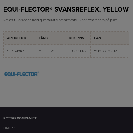
EQUI-FLECTOR® SVANSREFLEX, YELLOW
Reflex till svansen med gummerat elastiskt fäste. Sitter mycket bra på plats.
ARTIKELNR
FÄRG
REK PRIS
EAN
SH941842
YELLOW
92,00 KR
5051771521121
RYTTARCOMPANIET
OM OSS