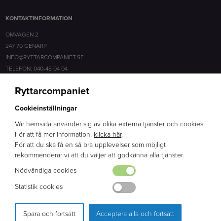
KONTAKTINFORMATION
OMVÄGEN 2
247 70 GENARP
INFO@RYTTARCOMPANIET.SE
TELEFON: 040-48 04 04
Ryttarcompaniet
SOCIALA MEDIER
Cookieinställningar
FACEBOOK
INSTAGRAM
Vår hemsida använder sig av olika externa tjänster och cookies.
För att få mer information,
klicka här
.
För att du ska få en så bra upplevelser som möjligt
ERFARENHET
rekommenderar vi att du väljer att godkänna alla tjänster.
BRED KUNSKAP
Nödvändiga cookies
ENGAGEMANG
Statistik cookies
Spara och fortsätt
Acceptera alla och fortsätt
PRODUKTION & DESIGN: WEBBPARTNER