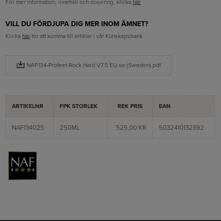
För mer information, innehåll och dosering, klicka
här
VILL DU FÖRDJUPA DIG MER INOM ÄMNET?
Klicka
här
för att komma till artiklar i vår Kunskapsbank
NAF134-Profeet Rock Hard V7.5 EU-se (Sweden).pdf
ARTIKELNR
FPK STORLEK
REK PRIS
EAN
NAF134025
250ML
525,00 KR
5032410132892