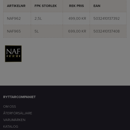
ARTIKELNR
FPK STORLEK
REK PRIS
EAN
NAF962
2,5L
499,00 KR
5032410137392
NAF965
5L
699,00 KR
5032410137408
RYTTARCOMPANIET
OM OSS
ÅTERFÖRSÄLJARE
VARUMÄRKEN
KATALOG