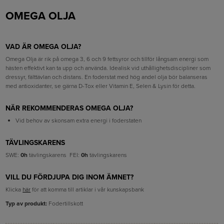
OMEGA OLJA
VAD ÄR OMEGA OLJA
?
Omega Olja är rik på omega 3, 6 och 9 fettsyror och tillför långsam energi som
hästen effektivt kan ta upp och använda. Idealisk vid uthållighetsdiscipliner som
dressyr, fälttävlan och distans. En foderstat med hög andel olja bör balanseras
med antioxidanter, se gärna D-Tox eller Vitamin E, Selen & Lysin för detta.
NÄR REKOMMENDERAS OMEGA OLJA?
Vid behov av skonsam extra energi i foderstaten
TÄVLINGSKARENS
SWE:
0h
tävlingskarens FEI:
0h
tävlingskarens
VILL DU FÖRDJUPA DIG INOM ÄMNET?
Klicka
här
för att komma till artiklar i vår kunskapsbank
Typ av produkt:
Fodertillskott