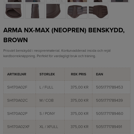
ARMA NX-MAX (NEOPREN) BENSKYDD,
BROWN
Prisvärt benskydd i neoprenmaterial. Konturvadderad insida och rejäl
kardborreknäppning. Perfekt för vardagligt bruk och träning.
ARTIKELNR
STORLEK
REK PRIS
EAN
SH170A02F
L / FULL
375,00 KR
5051771789453
SH170A02C
M / COB
375,00 KR
5051771789439
SH170A02P
S / PONY
375,00 KR
5051771789460
SH170A02XF
XL / XFULL
375,00 KR
5051771789491