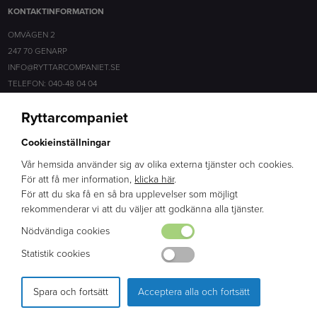
KONTAKTINFORMATION
OMVÄGEN 2
247 70 GENARP
INFO@RYTTARCOMPANIET.SE
TELEFON: 040-48 04 04
Ryttarcompaniet
SOCIALA MEDIER
Cookieinställningar
FACEBOOK
INSTAGRAM
Vår hemsida använder sig av olika externa tjänster och cookies.
För att få mer information,
klicka här
.
För att du ska få en så bra upplevelser som möjligt
ERFARENHET
rekommenderar vi att du väljer att godkänna alla tjänster.
BRED KUNSKAP
Nödvändiga cookies
ENGAGEMANG
Statistik cookies
Spara och fortsätt
Acceptera alla och fortsätt
PRODUKTION & DESIGN: WEBBPARTNER