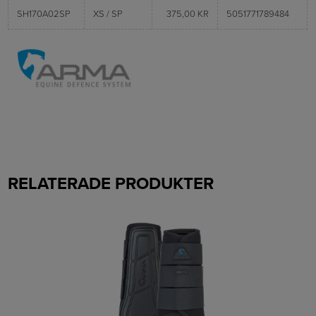
SH170A02SP
XS / SP
375,00 KR
5051771789484
RELATERADE PRODUKTER