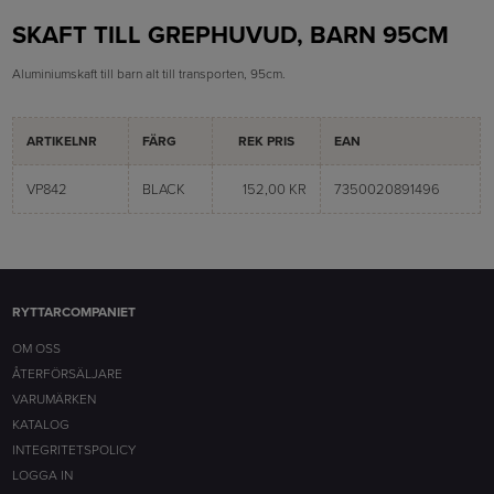
SKAFT TILL GREPHUVUD, BARN 95CM
Aluminiumskaft till barn alt till transporten, 95cm.
ARTIKELNR
FÄRG
REK PRIS
EAN
VP842
BLACK
152,00 KR
7350020891496
RYTTARCOMPANIET
OM OSS
ÅTERFÖRSÄLJARE
VARUMÄRKEN
KATALOG
INTEGRITETSPOLICY
LOGGA IN