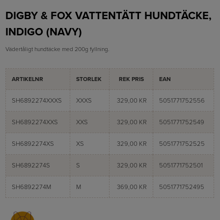
DIGBY & FOX VATTENTÄTT HUNDTÄCKE,
INDIGO (NAVY)
Vädertåligt hundtäcke med 200g fyllning.
ARTIKELNR
STORLEK
REK PRIS
EAN
SH6892274XXXS
XXXS
329,00 KR
5051771752556
SH6892274XXS
XXS
329,00 KR
5051771752549
SH6892274XS
XS
329,00 KR
5051771752525
SH6892274S
S
329,00 KR
5051771752501
SH6892274M
M
369,00 KR
5051771752495