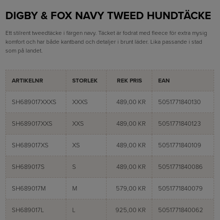
DIGBY & FOX NAVY TWEED HUNDTÄCKE
Ett stilrent tweedtäcke i färgen navy. Täcket är fodrat med fleece för extra mysig
komfort och har både kantband och detaljer i brunt läder. Lika passande i stad
som på landet.
ARTIKELNR
STORLEK
REK PRIS
EAN
SH689017XXXS
XXXS
489,00 KR
5051771840130
SH689017XXS
XXS
489,00 KR
5051771840123
SH689017XS
XS
489,00 KR
5051771840109
SH689017S
S
489,00 KR
5051771840086
SH689017M
M
579,00 KR
5051771840079
SH689017L
L
925,00 KR
5051771840062