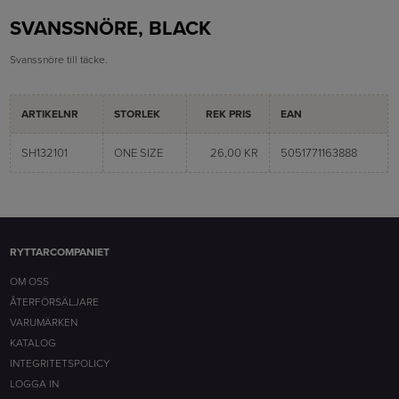
SVANSSNÖRE, BLACK
Svanssnöre till täcke.
ARTIKELNR
STORLEK
REK PRIS
EAN
SH132101
ONE SIZE
26,00 KR
5051771163888
RYTTARCOMPANIET
OM OSS
ÅTERFÖRSÄLJARE
VARUMÄRKEN
KATALOG
INTEGRITETSPOLICY
LOGGA IN