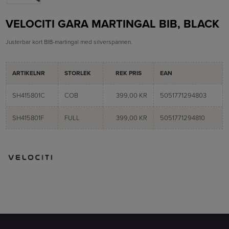
VELOCITI GARA MARTINGAL BIB, BLACK
Justerbar kort BIB-martingal med silverspännen.
ARTIKELNR
STORLEK
REK PRIS
EAN
SH415801C
COB
399,00 KR
5051771294803
SH415801F
FULL
399,00 KR
5051771294810