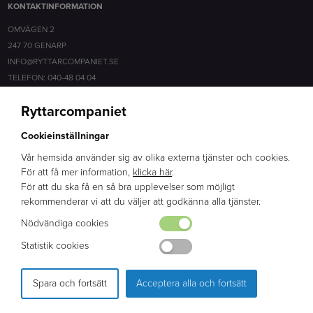
KONTAKTINFORMATION
OMVÄGEN 2
247 70 GENARP
INFO@RYTTARCOMPANIET.SE
TELEFON: 040-48 04 04
Ryttarcompaniet
SOCIALA MEDIER
Cookieinställningar
FACEBOOK
INSTAGRAM
Vår hemsida använder sig av olika externa tjänster och cookies.
För att få mer information,
klicka här
.
För att du ska få en så bra upplevelser som möjligt
ERFARENHET
rekommenderar vi att du väljer att godkänna alla tjänster.
BRED KUNSKAP
Nödvändiga cookies
ENGAGEMANG
Statistik cookies
Spara och fortsätt
Acceptera alla och fortsätt
PRODUKTION & DESIGN: WEBBPARTNER