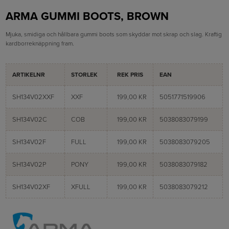
ARMA GUMMI BOOTS, BROWN
Mjuka, smidiga och hållbara gummi boots som skyddar mot skrap och slag. Kraftig
kardborreknäppning fram.
ARTIKELNR
STORLEK
REK PRIS
EAN
SH134V02XXF
XXF
199,00 KR
5051771519906
SH134V02C
COB
199,00 KR
5038083079199
SH134V02F
FULL
199,00 KR
5038083079205
SH134V02P
PONY
199,00 KR
5038083079182
SH134V02XF
XFULL
199,00 KR
5038083079212