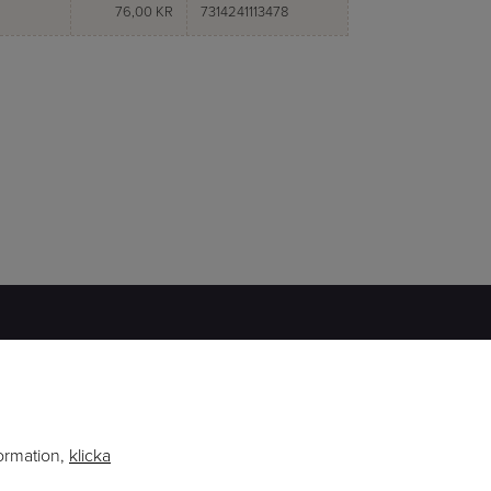
76,00 KR
7314241113478
ERFARENHET
BRED KUNSKAP
formation,
klicka
ENGAGEMANG