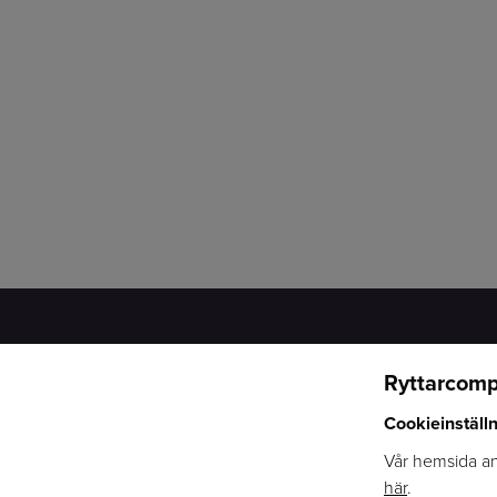
Ryttarcomp
RYTTARCOMPANIET
VÅRA KATEGORIER
Cookieinställ
OM OSS
HÄST
ÅTERFÖRSÄLJARE
RYTTARE
Vår hemsida anv
VARUMÄRKEN
STALL
här
.