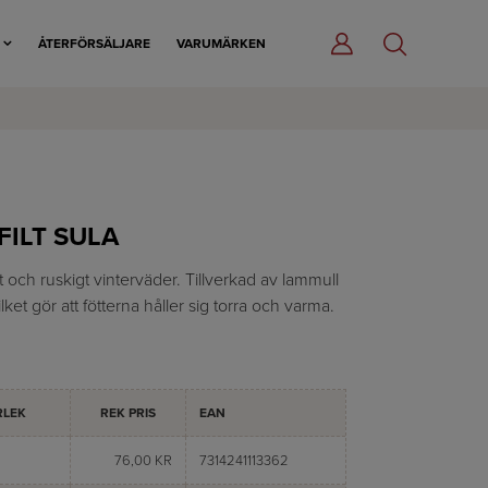
R
ÅTERFÖRSÄLJARE
VARUMÄRKEN
ILT SULA
lt och ruskigt vinterväder. Tillverkad av lammull
lket gör att fötterna håller sig torra och varma.
RLEK
REK PRIS
EAN
76,00 KR
7314241113362