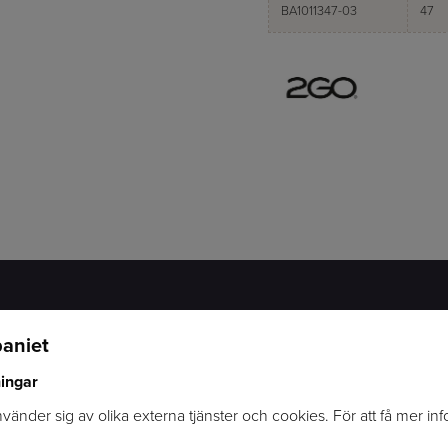
BA1011347-03
47
aniet
KONTAKTINFORMATION
SOCIALA MEDIER
ningar
OMVÄGEN 2
FACEBOOK
247 70 GENARP
INSTAGRAM
änder sig av olika externa tjänster och cookies. För att få mer in
INFO@RYTTARCOMPANIET.SE