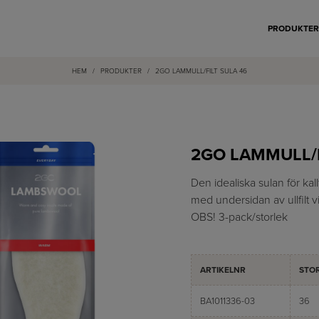
PRODUKTE
HEM
/
PRODUKTER
/
2GO LAMMULL/FILT SULA 46
2GO LAMMULL/F
Den idealiska sulan för kal
med undersidan av ullfilt vi
OBS! 3-pack/storlek
ARTIKELNR
STO
BA1011336-03
36