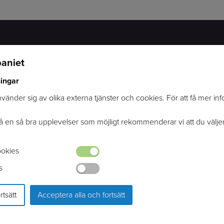
aniet
KONTAKTINFORMATION
SOCIALA MEDIER
ningar
OMVÄGEN 2
FACEBOOK
247 70 GENARP
INSTAGRAM
änder sig av olika externa tjänster och cookies. För att få mer in
INFO@RYTTARCOMPANIET.SE
TELEFON: 040-48 04 04
få en så bra upplevelser som möjligt rekommenderar vi att du välje
okies
s
rtsätt
Acceptera alla och fortsätt
PRODUKTION & DESIGN: WEBBPARTNER