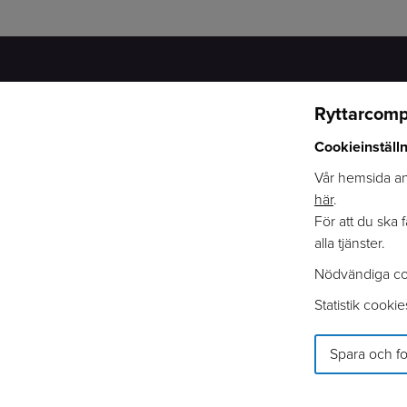
Ryttarcomp
RYTTARCOMPANIET
VÅRA KATEGORIER
Cookieinställ
OM OSS
HÄST
ÅTERFÖRSÄLJARE
RYTTARE
Vår hemsida anv
VARUMÄRKEN
STALL
här
.
KATALOG
HUND
För att du ska 
INTEGRITETSPOLICY
TILLSKOTT & VÅRD
alla tjänster.
LOGGA IN
AKTIVERING
Nödvändiga co
COOKIEINFORMATION
MATERIALVÅRD
Statistik cookie
Spara och fo