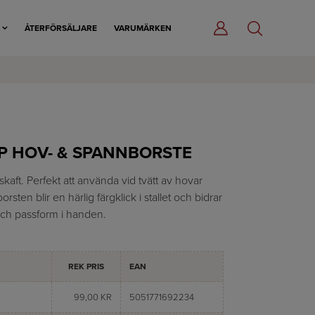
R
ÅTERFÖRSÄLJARE
VARUMÄRKEN
P HOV- & SPANNBORSTE
kaft. Perfekt att använda vid tvätt av hovar
sten blir en härlig färgklick i stallet och bidrar
och passform i handen.
REK PRIS
EAN
99,00 KR
5051771692234