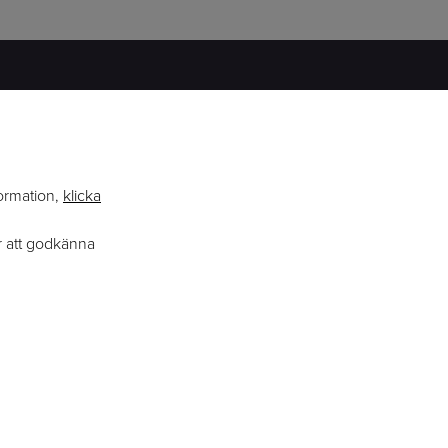
ERFARENHET
BRED KUNSKAP
formation,
klicka
ENGAGEMANG
r att godkänna