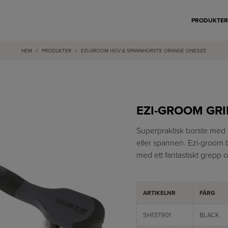
PRODUKTE
HEM
/
PRODUKTER
/
EZI-GROOM HOV & SPANNHORSTE ORANGE ONESIZE
EZI-GROOM GRI
Superpraktisk borste med s
eller spannen. Ezi-groom bor
med ett fantastiskt grepp 
ARTIKELNR
FÄRG
SH137901
BLACK