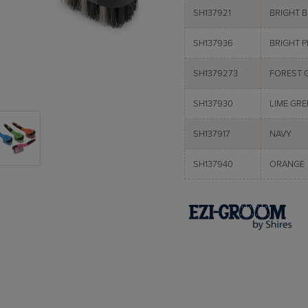
SH137921
BRIGHT 
SH137936
BRIGHT P
SH1379273
FOREST 
SH137930
LIME GRE
SH137917
NAVY
SH137940
ORANGE