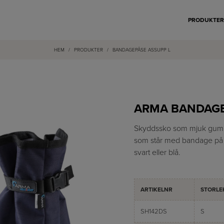
PRODUKTE
HEM
/
PRODUKTER
/
BANDAGEPÅSE ASSUPP L
ARMA BANDAG
Skyddssko som mjuk gummib
som står med bandage på 
svart eller blå.
ARTIKELNR
STORLE
SH142DS
S