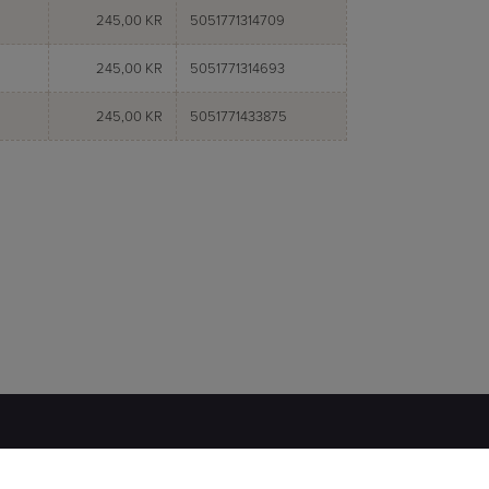
245,00 KR
5051771314709
245,00 KR
5051771314693
245,00 KR
5051771433875