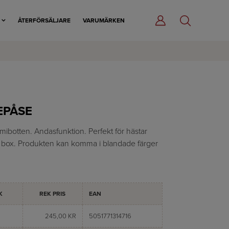
R
ÅTERFÖRSÄLJARE
VARUMÄRKEN
EPÅSE
otten. Andasfunktion. Perfekt för hästar
box. Produkten kan komma i blandade färger
K
REK PRIS
EAN
245,00 KR
5051771314716