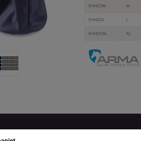
SH142DM
M
SH142DL
L
SH142DXL
XL
aniet