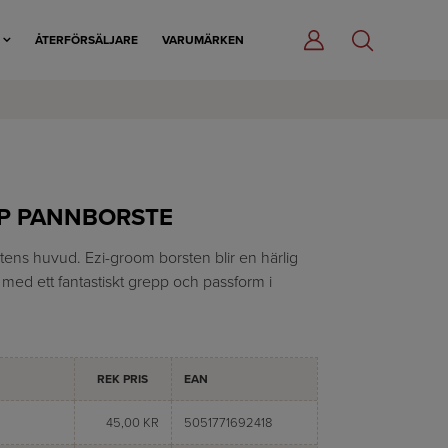
R
ÅTERFÖRSÄLJARE
VARUMÄRKEN
IP PANNBORSTE
stens huvud. Ezi-groom borsten blir en härlig
ar med ett fantastiskt grepp och passform i
REK PRIS
EAN
45,00 KR
5051771692418