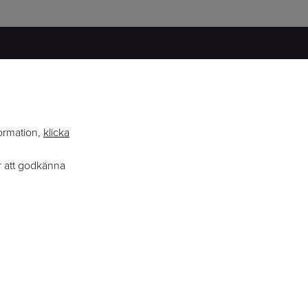
ERFARENHET
BRED KUNSKAP
formation,
klicka
ENGAGEMANG
r att godkänna