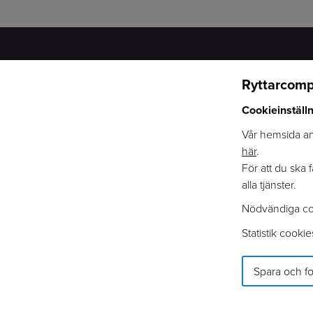
Ryttarcomp
RYTTARCOMPANIET
VÅRA KATEGORIER
Cookieinställ
OM OSS
HÄST
ÅTERFÖRSÄLJARE
RYTTARE
Vår hemsida anv
VARUMÄRKEN
STALL
här
.
KATALOG
HUND
För att du ska 
INTEGRITETSPOLICY
TILLSKOTT & VÅRD
alla tjänster.
LOGGA IN
AKTIVERING
Nödvändiga co
COOKIEINFORMATION
MATERIALVÅRD
Statistik cookie
Spara och fo