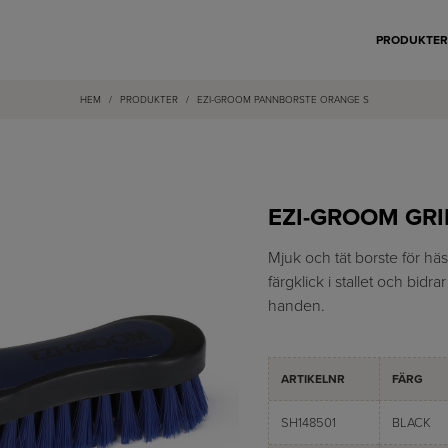
PRODUKTE
HEM
/
PRODUKTER
/
EZI-GROOM PANNBORSTE ORANGE S
EZI-GROOM GR
Mjuk och tät borste för hä
färgklick i stallet och bidr
handen.
ARTIKELNR
FÄRG
SH148501
BLACK