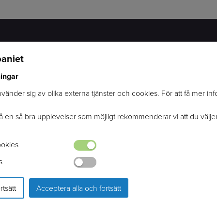
aniet
KONTAKTINFORMATION
SOCIALA MEDIER
ningar
OMVÄGEN 2
FACEBOOK
247 70 GENARP
INSTAGRAM
änder sig av olika externa tjänster och cookies. För att få mer in
INFO@RYTTARCOMPANIET.SE
TELEFON: 040-48 04 04
få en så bra upplevelser som möjligt rekommenderar vi att du välje
okies
s
rtsätt
Acceptera alla och fortsätt
PRODUKTION & DESIGN: WEBBPARTNER