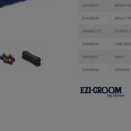
SH148521
BRIGHT 
SH148536
BRIGHT P
SH1485273
FOREST 
SH148530
LIME GRE
SH148517
NAVY
SH148540
ORANGE