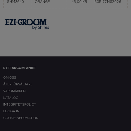
SH148640
ORANGE
45,00 KR
5051771482026
RYTTARCOMPANIET
OM OSS
ÅTERFÖRSÄLJARE
VARUMÄRKEN
KATALOG
INTEGRITETSPOLICY
LOGGA IN
COOKIEINFORMATION