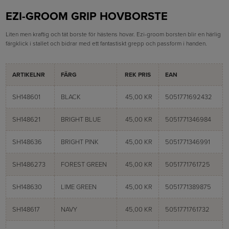
EZI-GROOM GRIP HOVBORSTE
Liten men kraftig och tät borste för hästens hovar. Ezi-groom borsten blir en härlig
färgklick i stallet och bidrar med ett fantastiskt grepp och passform i handen.
ARTIKELNR
FÄRG
REK PRIS
EAN
SH148601
BLACK
45,00 KR
5051771692432
SH148621
BRIGHT BLUE
45,00 KR
5051771346984
SH148636
BRIGHT PINK
45,00 KR
5051771346991
SH1486273
FOREST GREEN
45,00 KR
5051771761725
SH148630
LIME GREEN
45,00 KR
5051771389875
SH148617
NAVY
45,00 KR
5051771761732