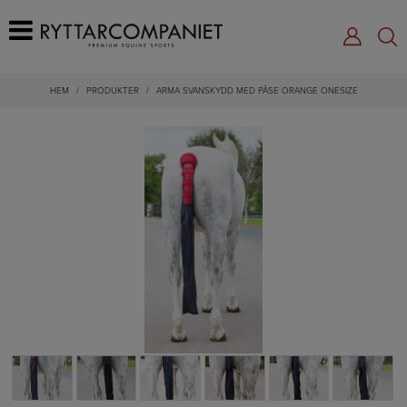
HEM
/
PRODUKTER
/
ARMA SVANSKYDD MED PÅSE ORANGE ONESIZE