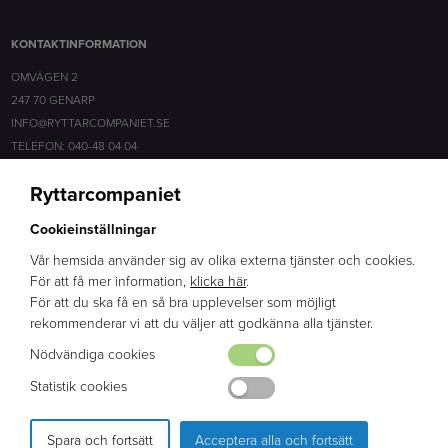
KONTAKTINFORMATION
OMVÄGEN 2
247 70 GENARP
INFO@RYTTARCOMPANIET.SE
TELEFON: 040-48 04 04
Ryttarcompaniet
SOCIALA MEDIER
Cookieinställningar
FACEBOOK
INSTAGRAM
Vår hemsida använder sig av olika externa tjänster och cookies.
För att få mer information,
klicka här
.
För att du ska få en så bra upplevelser som möjligt
ERFARENHET
rekommenderar vi att du väljer att godkänna alla tjänster.
BRED KUNSKAP
Nödvändiga cookies
ENGAGEMANG
Statistik cookies
Spara och fortsätt
Acceptera alla och fortsätt