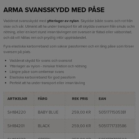
ARMA SVANSSKYDD MED PÅSE
Vadderat svansskydd med
ytterlager av nylon
. Skyddar både svans och rot från
skav och sår. Utmärkt att ha under transport för att skydda svansen från smuts ochn
nötning, eller en kort stund innan tävlingen om svansen är flätad eller välborstad,
och då vill hållas ren och prydlig inför uppträdandet.
Fyra elastiska karborreband som säkrar passformen och en lång påse som förser
svansen på plats.
Vadderat skydd för svans och svansrot
Ytterlager av nylon - minskar friktion och nötning
Längre påse som omfamnar svans
Elastiska karborreband för god passform
Perfekt att ha under transport eller innan tävling
ARTIKELNR
FÄRG
REK PRIS
EAN
SH184220
BABY BLUE
259,00 KR
5051771505381
SH184201
BLACK
259,00 KR
5051771733586