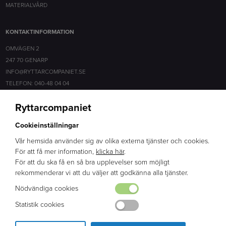
MATERIALVÅRD
KONTAKTINFORMATION
OMVÄGEN 2
247 70 GENARP
INFO@RYTTARCOMPANIET.SE
TELEFON: 040-48 04 04
Ryttarcompaniet
SOCIALA MEDIER
Cookieinställningar
FACEBOOK
INSTAGRAM
Vår hemsida använder sig av olika externa tjänster och cookies.
För att få mer information,
klicka här
.
För att du ska få en så bra upplevelser som möjligt
ERFARENHET
rekommenderar vi att du väljer att godkänna alla tjänster.
BRED KUNSKAP
Nödvändiga cookies
ENGAGEMANG
Statistik cookies