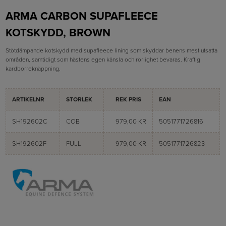
ARMA CARBON SUPAFLEECE
KOTSKYDD, BROWN
Stötdämpande kotskydd med supafleece lining som skyddar benens mest utsatta
områden, samtidigt som hästens egen känsla och rörlighet bevaras. Kraftig
kardborreknäppning.
ARTIKELNR
STORLEK
REK PRIS
EAN
SH192602C
COB
979,00 KR
5051771726816
SH192602F
FULL
979,00 KR
5051771726823