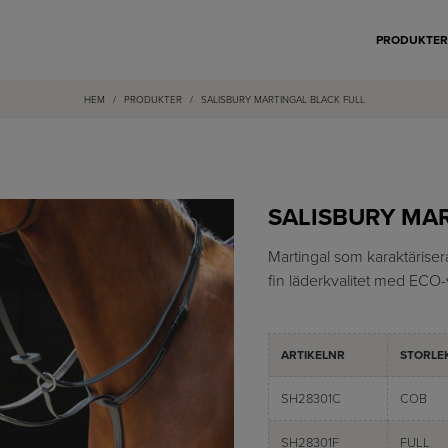
PRODUKTE
HEM
/
PRODUKTER
/
SALISBURY MARTINGAL BLACK FULL
SALISBURY MAR
Martingal som karaktäriser
fin läderkvalitet med ECO-v
ARTIKELNR
STORLE
SH28301C
COB
SH28301F
FULL