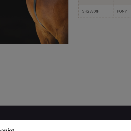
SH28301P
PONY
aniet