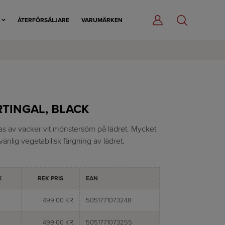
R
ÅTERFÖRSÄLJARE
VARUMÄRKEN
TINGAL, BLACK
as av vacker vit mönstersöm på lädret. Mycket
änlig vegetabilisk färgning av lädret.
K
REK PRIS
EAN
499,00 KR
5051771073248
499,00 KR
5051771073255